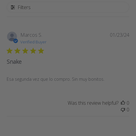
Filters
Pub
Marcos S.
01/23/24
da
Verified Buyer
Snake
Esa segunda vez que lo compro. Sin muy bonitos.
Was this review helpful?
0
0