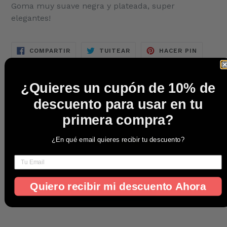
Goma muy suave negra y plateada, super
elegantes!
COMPARTIR
TUITEAR
PINEAR
COMPARTIR
TUITEAR
HACER PIN
EN
EN
EN
FACEBOOK
TWITTER
PINTER
¿Quieres un cupón de 10% de
descuento para usar en tu
Customer Reviews
primera compra?
5
¿En qué email quieres recibir tu descuento?
Based on 1 review
Quiero recibir mi descuento Ahora
Write A Review