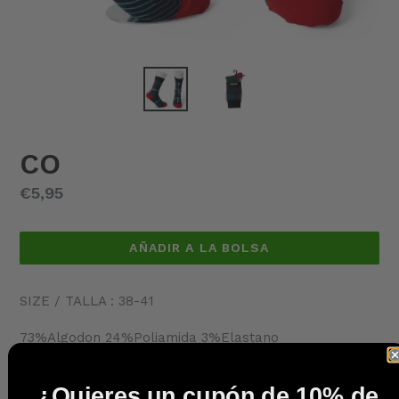
CO
Precio
€5,95
habitual
AÑADIR A LA BOLSA
SIZE / TALLA : 38-41
73%Algodon 24%Poliamida 3%Elastano
¿Quieres un cupón de 10% de
COMPARTIR
TUITEAR
PINEAR
COMPARTIR
TUITEAR
HACER PIN